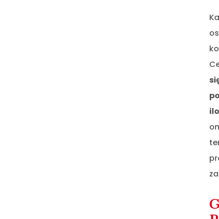
Ka
os
ko
Ce
si
po
il
om
te
pr
za
G