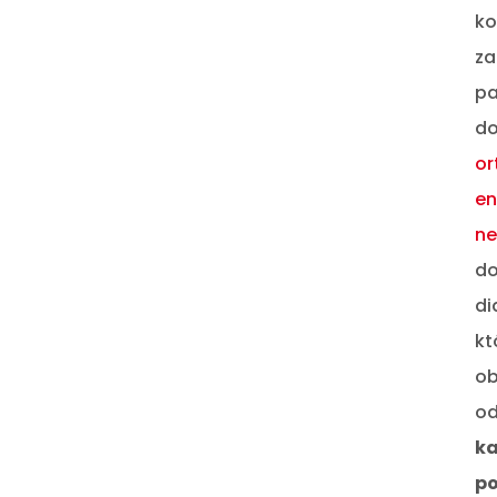
ko
za
pa
do
or
en
ne
do
di
kt
ob
od
ka
po