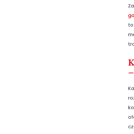
Za
ga
to
me
tr
K
–
Ka
ro
ko
of
c