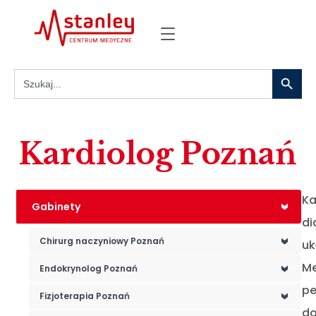
Search
Search
for:
Kardiolog Poznań
Ka
Gabinety
<
di
Chirurg naczyniowy Poznań
uk
<
Me
Endokrynolog Poznań
<
pe
Fizjoterapia Poznań
<
do