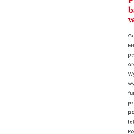
P
b
w
Ga
Me
pa
or
Wy
wy
fu
pr
pa
l
Po