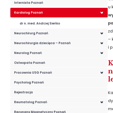
Internista Poznań
u 
Kardiolog Poznań
<
wy
po
dr n. med. Andrzej Sieńko
zd
Neurochirurg Poznań
<
– 
Neurochirurgia dziecięca – Poznań
<
i 
Neurolog Poznań
<
K
Osteopata Poznań
n
Pracownia USG Poznań
<
l
Psycholog Poznań
Ka
Rejestracja
dy
Reumatolog Poznań
<
me
Rezonans Magnetyczny Poznań