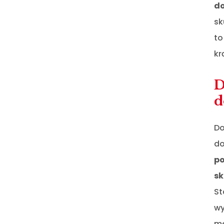
do
sk
to
kr
D
d
Do
do
po
sk
St
wy
me