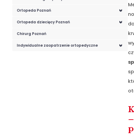
Me
Ortopeda Poznań
<
no
Ortopeda dziecięcy Poznań
do
<
kr
Chirurg Poznań
wy
Indywidualne zaopatrzenie ortopedyczne
<
cz
sp
sp
kt
ot
K
–
p