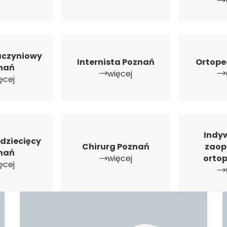
aczyniowy
Internista Poznań
Ortope
nań
więcej
ęcej
Indy
dziecięcy
Chirurg Poznań
zaop
nań
więcej
orto
ęcej