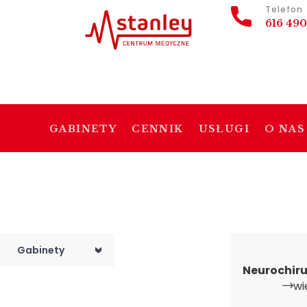
Telefon
616 490
GABINETY
CENNIK
USŁUGI
O NAS
Gabinety
<
Neurochir
wi