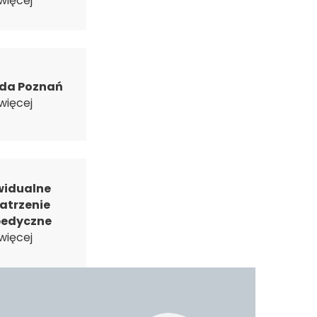
więcej
da Poznań
więcej
widualne
atrzenie
pedyczne
więcej