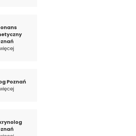
zonans
etyczny
oznań
więcej
og Poznań
więcej
krynolog
oznań