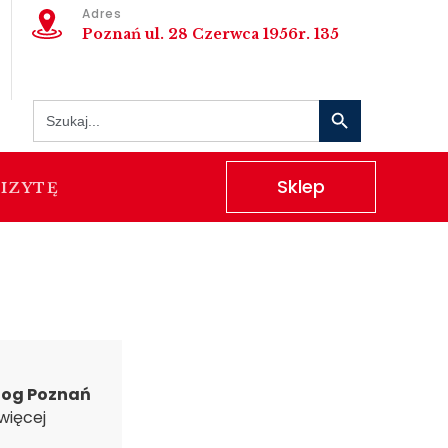
Adres
Poznań ul. 28 Czerwca 1956r. 135
Search Button
Search
for:
Sklep
IZYTĘ
log Poznań
więcej