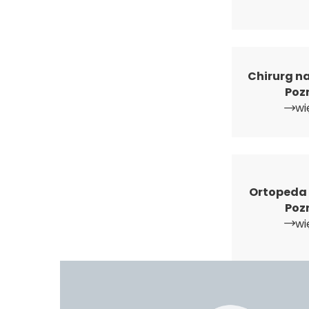
Chirurg n
Poz
wi
Ortopeda 
Poz
wi