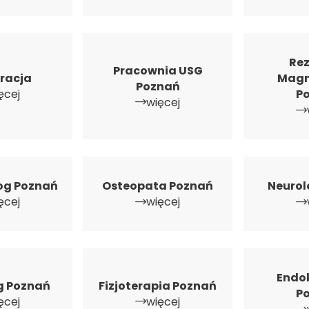
Re
Pracownia USG
tracja
Magn
Poznań
ęcej
P
więcej
og Poznań
Osteopata Poznań
Neurol
ęcej
więcej
Endo
g Poznań
Fizjoterapia Poznań
P
ęcej
więcej