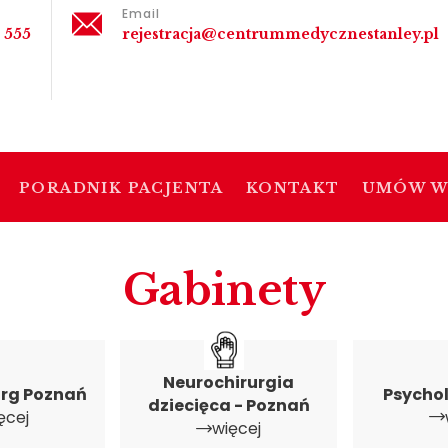
Email
 555
rejestracja@centrummedycznestanley.pl
PORADNIK PACJENTA
KONTAKT
UMÓW W
Gabinety
Neurochirurgia
urg Poznań
Psycho
dziecięca - Poznań
ęcej
więcej