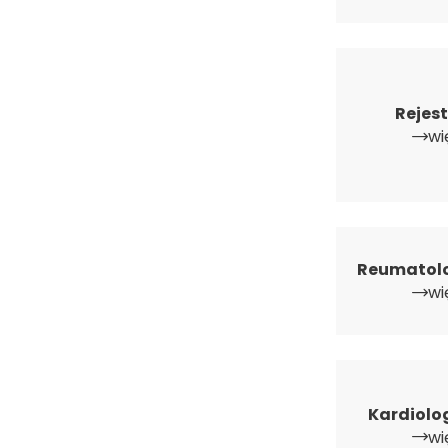
Rejes
wi
Reumatol
wi
Kardiolo
wi