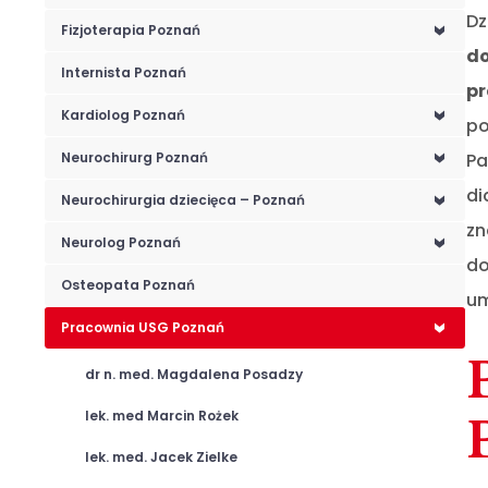
Dz
Fizjoterapia Poznań
<
d
Internista Poznań
pr
Kardiolog Poznań
<
po
Neurochirurg Poznań
Pa
<
di
Neurochirurgia dziecięca – Poznań
<
zn
Neurolog Poznań
<
do
Osteopata Poznań
um
Pracownia USG Poznań
<
dr n. med. Magdalena Posadzy
lek. med Marcin Rożek
lek. med. Jacek Zielke