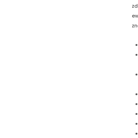
zd
ew
zn