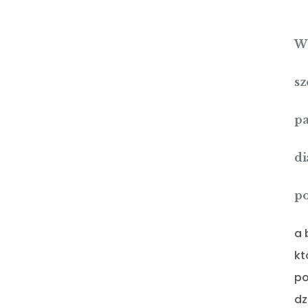
W 
sz
pa
di
po
a 
kt
po
dz