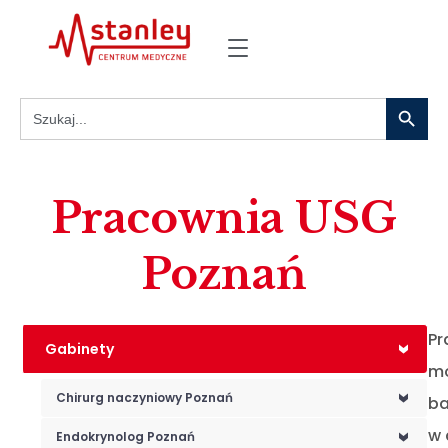
Search
Search
for:
Pracownia USG
Poznań
Pr
Gabinety
<
mo
Chirurg naczyniowy Poznań
ba
<
w 
Endokrynolog Poznań
<