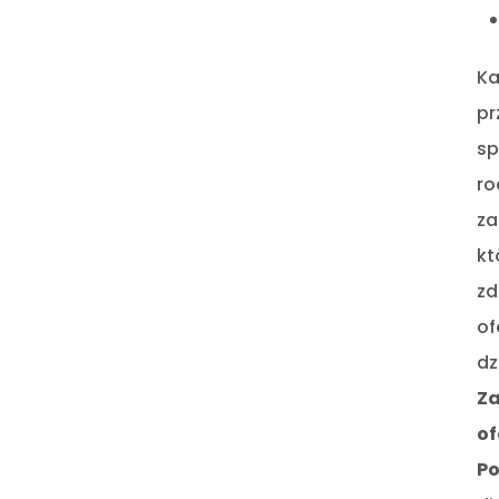
Ka
pr
sp
ro
za
kt
zd
of
dz
Za
of
Po