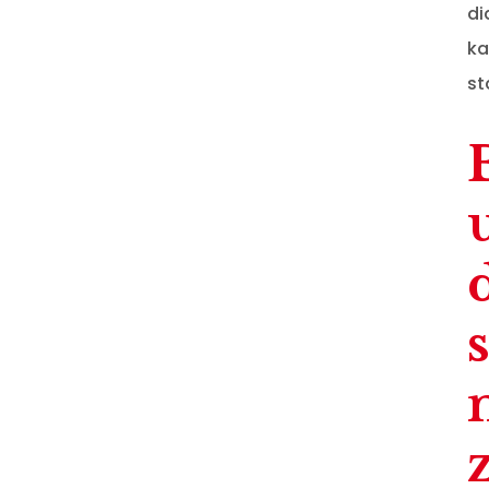
di
ka
st