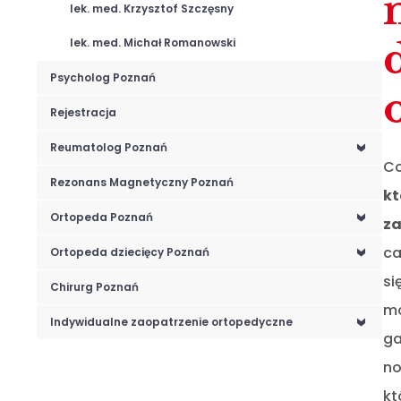
lek. med. Krzysztof Szczęsny
lek. med. Michał Romanowski
Psycholog Poznań
Rejestracja
Reumatolog Poznań
<
Co
Rezonans Magnetyczny Poznań
kt
Ortopeda Poznań
<
za
ca
Ortopeda dziecięcy Poznań
<
si
Chirurg Poznań
mo
Indywidualne zaopatrzenie ortopedyczne
<
ga
no
kt