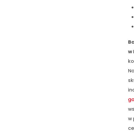
Ba
w 
ko
No
sk
in
ga
ws
w 
ce