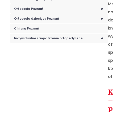
Me
Ortopeda Poznań
<
no
Ortopeda dziecięcy Poznań
do
<
kr
Chirurg Poznań
wy
Indywidualne zaopatrzenie ortopedyczne
<
cz
sp
sp
kt
ot
K
–
p