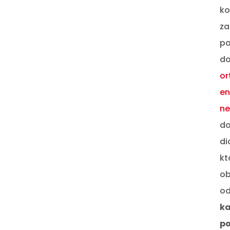
ko
za
pa
do
or
en
ne
do
di
kt
ob
od
ka
po