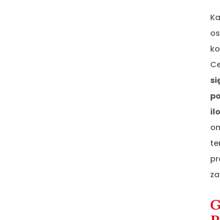
Ka
os
ko
Ce
si
po
il
om
te
pr
za
G