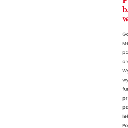
P
b
w
Ga
Me
pa
or
Wy
wy
fu
pr
pa
l
Po