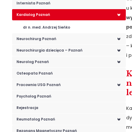
Internista Poznań
u 
Kardiolog Poznań
<
wy
po
dr n. med. Andrzej Sieńko
zd
Neurochirurg Poznań
<
– 
Neurochirurgia dziecięca – Poznań
<
i 
Neurolog Poznań
<
K
Osteopata Poznań
n
Pracownia USG Poznań
<
l
Psycholog Poznań
Ka
Rejestracja
dy
Reumatolog Poznań
<
me
Rezonans Magnetyczny Poznań