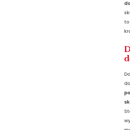
do
sk
to
kr
D
d
Do
do
po
sk
St
wy
me