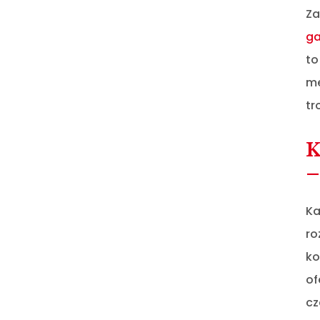
Za
ga
to
me
tr
K
–
Ka
ro
ko
of
c