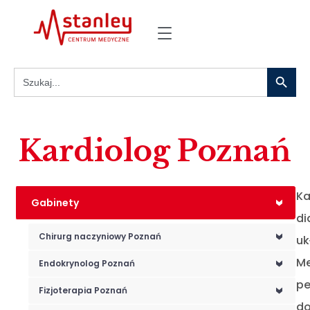
Search
Search
for:
Kardiolog Poznań
Ka
Gabinety
<
di
Chirurg naczyniowy Poznań
uk
<
Me
Endokrynolog Poznań
<
pe
Fizjoterapia Poznań
<
do