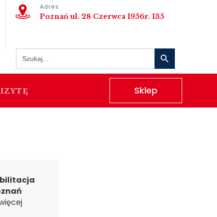
Adres
Poznań ul. 28 Czerwca 1956r. 135
Search Button
Search
for:
Sklep
IZYTĘ
ilitacja
oznań
więcej