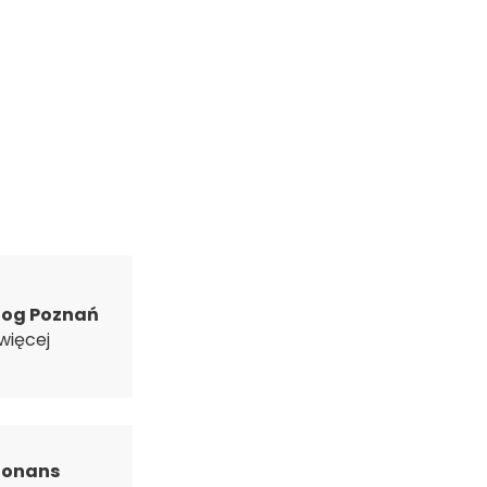
log Poznań
więcej
zonans