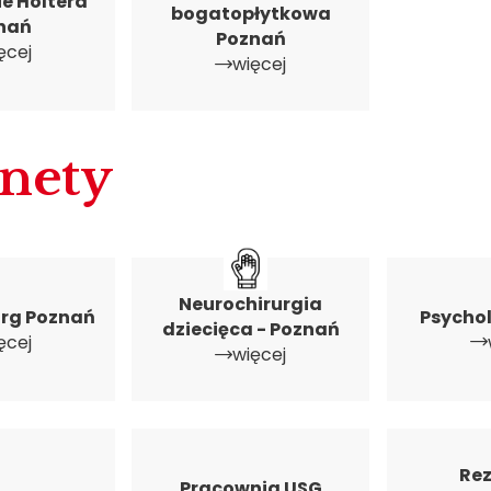
e Holtera
bogatopłytkowa
nań
Poznań
ęcej
więcej
nety
Neurochirurgia
urg Poznań
Psycho
dziecięca - Poznań
ęcej
więcej
Re
Pracownia USG