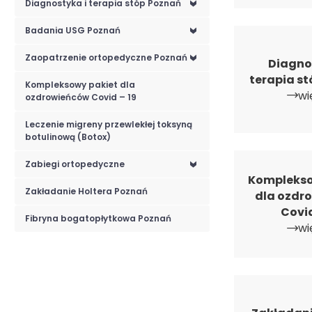
Diagnostyka i terapia stóp Poznań
<
Badania USG Poznań
<
Zaopatrzenie ortopedyczne Poznań
<
Diagno
terapia s
Kompleksowy pakiet dla
wi
ozdrowieńców Covid – 19
Leczenie migreny przewlekłej toksyną
botulinową (Botox)
Zabiegi ortopedyczne
<
Komplekso
Zakładanie Holtera Poznań
dla ozdr
Covid
Fibryna bogatopłytkowa Poznań
wi