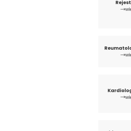
Rejes
wi
Reumatol
wi
Kardiolo
wi