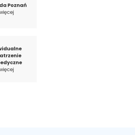
da Poznań
więcej
widualne
atrzenie
pedyczne
więcej