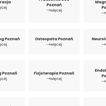
tracja
Magn
Poznań
ęcej
P
więcej
og Poznań
Osteopata Poznań
Neurol
ęcej
więcej
Endo
g Poznań
Fizjoterapia Poznań
P
ęcej
więcej