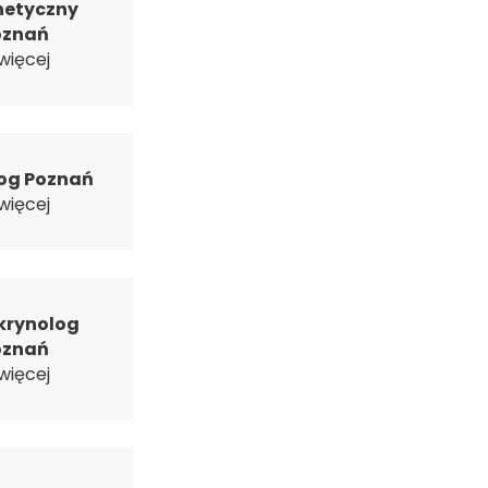
etyczny
oznań
więcej
og Poznań
więcej
krynolog
oznań
więcej