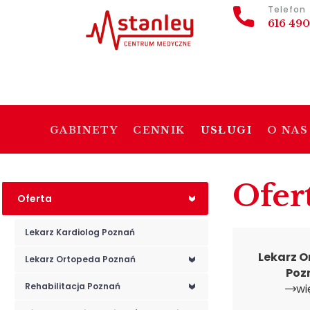
Telefon
616 490
GABINETY
CENNIK
USŁUGI
O NAS
Ofer
Oferta
<
Lekarz Kardiolog Poznań
Lekarz 
Lekarz Ortopeda Poznań
<
Poz
Rehabilitacja Poznań
wi
<