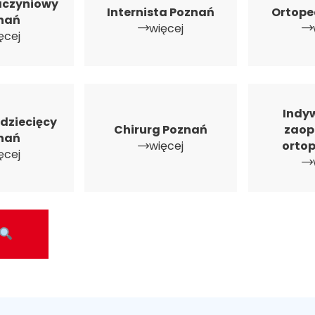
aczyniowy
Internista Poznań
Ortope
nań
więcej
ęcej
Indy
dziecięcy
Chirurg Poznań
zaop
nań
więcej
orto
ęcej