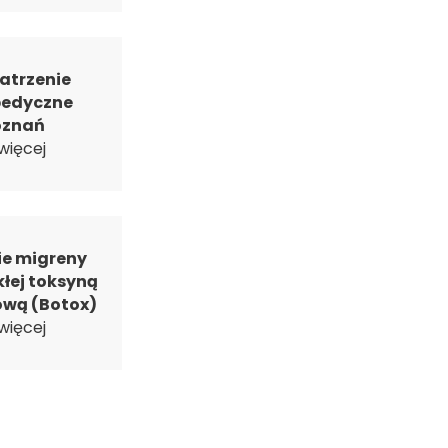
atrzenie
pedyczne
oznań
więcej
ie migreny
łej toksyną
ową (Botox)
więcej