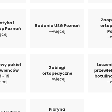
Zaop
styka i
Badania USG Poznań
orto
tóp Poznań
więcej
P
ęcej
wy pakiet
Leczen
Zabiegi
owieńców
przewlek
ortopedyczne
 - 19
botulin
więcej
ęcej
Fibryna