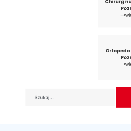
Chirurg n
Poz
wi
Ortopeda 
Poz
wi