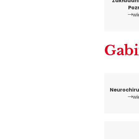
Zakładani
Poz
wi
Gabi
Neurochir
wi