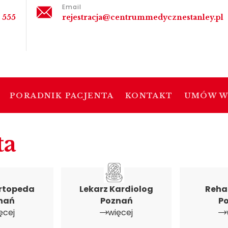
Email
 555
rejestracja@centrummedycznestanley.pl
PORADNIK PACJENTA
KONTAKT
UMÓW W
ta
Ortopeda
Lekarz Kardiolog
Rehab
nań
Poznań
P
ęcej
więcej