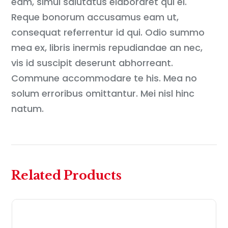
eam, simul salutatus elaboraret qui ei.
Reque bonorum accusamus eam ut,
consequat referrentur id qui. Odio summo
mea ex, libris inermis repudiandae an nec,
vis id suscipit deserunt abhorreant.
Commune accommodare te his. Mea no
solum erroribus omittantur. Mei nisl hinc
natum.
Related Products