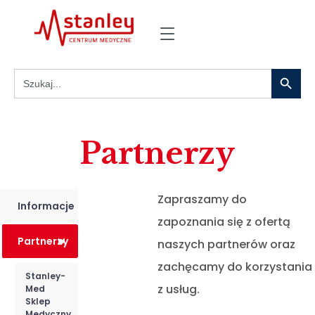
Search
Search
for:
Partnerzy
Zapraszamy do
Informacje
zapoznania się z ofertą
Partnerzy
naszych partnerów oraz
<
zachęcamy do korzystania
Stanley-
z usług.
Med
Sklep
Medyczny