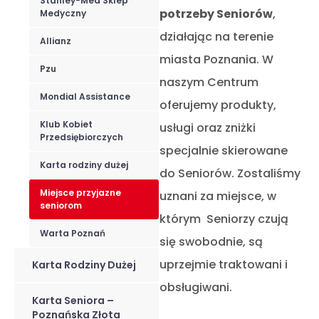
Stanley-Med Sklep
potrzeby Seniorów
,
Medyczny
działając na terenie
Allianz
miasta Poznania. W
Pzu
naszym Centrum
Mondial Assistance
oferujemy produkty,
Klub Kobiet
usługi oraz zniżki
Przedsiębiorczych
specjalnie skierowane
Karta rodziny dużej
do Seniorów. Zostaliśmy
Miejsce przyjazne
uznani za miejsce, w
seniorom
którym Seniorzy czują
Warta Poznań
się swobodnie, są
uprzejmie traktowani i
Karta Rodziny Dużej
obsługiwani.
Karta Seniora –
Poznańska Złota