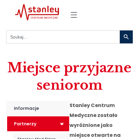
Search
Search
for:
Miejsce przyjazne
seniorom
Stanley Centrum
Informacje
Medyczne zostało
Partnerzy
wyróżnione jako
<
miejsce otwarte na