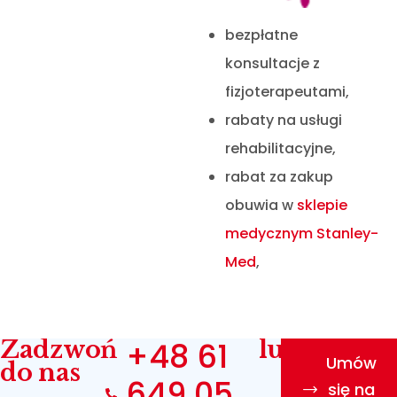
bezpłatne
konsultacje z
fizjoterapeutami,
rabaty na usługi
rehabilitacyjne,
rabat za zakup
obuwia w
sklepie
medycznym Stanley-
Med
,
Zadzwoń
+48 61
lub
Umów
do nas
649 05
się na