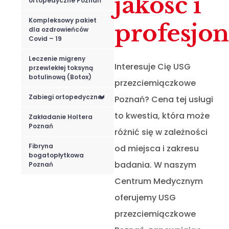
jakość i
ortopedyczne Poznań
Kompleksowy pakiet
profesjo
dla ozdrowieńców
Covid – 19
Leczenie migreny
Interesuje Cię USG
przewlekłej toksyną
botulinową (Botox)
przezciemiączkowe
Zabiegi ortopedyczne
Poznań? Cena tej usługi
<
to kwestia, która może
Zakładanie Holtera
Poznań
różnić się w zależności
Fibryna
od miejsca i zakresu
bogatopłytkowa
badania. W naszym
Poznań
Centrum Medycznym
oferujemy USG
przezciemiączkowe