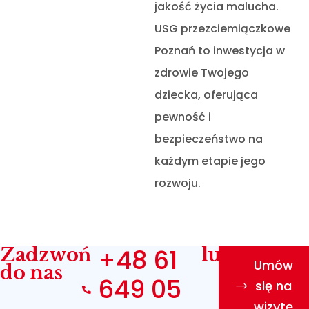
jakość życia malucha.
USG przezciemiączkowe
Poznań to inwestycja w
zdrowie Twojego
dziecka, oferująca
pewność i
bezpieczeństwo na
każdym etapie jego
rozwoju.
Zadzwoń
+48 61
lub
Umów
do nas
649 05
się na
wizytę