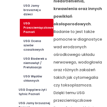
niedotlenienia,
USG Jamy
krwawienia oraz innych
brzusznej u
dzieci
powikłań
USG
okołoporodowych
.
Przezciemiączkowe
Badanie to jest także
Poznań
pomocne w diagnostyce
USG Ocena
szwów
wad wrodzonych
czaszkowych
ośrodkowego układu
USG Bioderek u
nerwowego, wodogłowia
niemowląt /
Preluksacja
oraz różnych zakażeń
USG Węzłów
takich jak cytomegalia
chłonnych
czy toksoplazmoza.
USG Dopplera żył i
Dzięki temu USG
tętnic Poznań
przezciemiączkowe
USG Jamy brzusznej