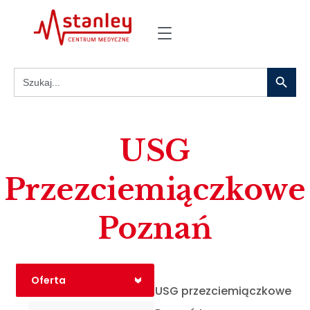
Search
Search
for:
USG
Przezciemiączkowe
Poznań
Oferta
<
USG przezciemiączkowe