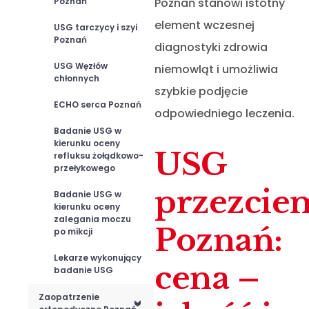
Poznań
Poznań stanowi istotny
element wczesnej
USG tarczycy i szyi
Poznań
diagnostyki zdrowia
USG Węzłów
niemowląt i umożliwia
chłonnych
szybkie podjęcie
ECHO serca Poznań
odpowiedniego leczenia.
Badanie USG w
kierunku oceny
USG
refluksu żołądkowo-
przełykowego
przezcie
Badanie USG w
kierunku oceny
zalegania moczu
Poznań:
po mikcji
Lekarze wykonujący
cena –
badanie USG
Zaopatrzenie
<