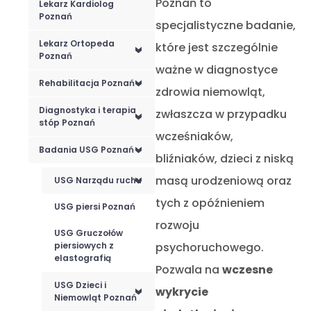
Poznań to
Lekarz Kardiolog
Poznań
specjalistyczne badanie,
Lekarz Ortopeda
które jest szczególnie
<
Poznań
ważne w diagnostyce
Rehabilitacja Poznań
<
zdrowia niemowląt,
Diagnostyka i terapia
zwłaszcza w przypadku
<
stóp Poznań
wcześniaków,
Badania USG Poznań
<
bliźniaków, dzieci z niską
masą urodzeniową oraz
USG Narządu ruchu
<
tych z opóźnieniem
USG piersi Poznań
rozwoju
USG Gruczołów
piersiowych z
psychoruchowego.
elastografią
Pozwala na
wczesne
USG Dzieci i
wykrycie
<
Niemowląt Poznań