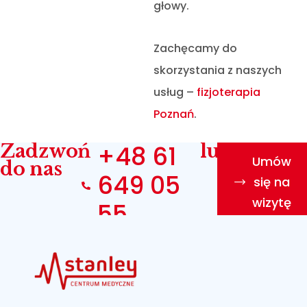
głowy.
Zachęcamy do
skorzystania z naszych
usług –
fizjoterapia
Poznań
.
Zadzwoń
+48 61
lub
Umów
do nas
649 05
się na
wizytę
55