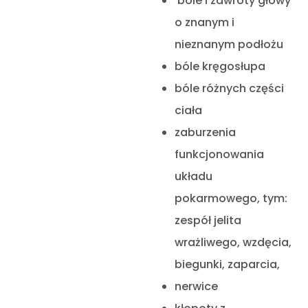
bóle i zawroty głowy
o znanym i
nieznanym podłożu
bóle kręgosłupa
bóle różnych części
ciała
zaburzenia
funkcjonowania
układu
pokarmowego, tym:
zespół jelita
wrażliwego, wzdęcia,
biegunki, zaparcia,
nerwice