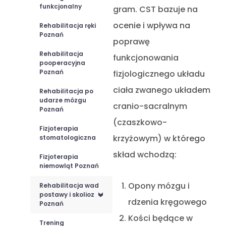
funkcjonalny
gram. CST bazuje na
ocenie i wpływa na
Rehabilitacja ręki
Poznań
poprawę
Rehabilitacja
funkcjonowania
pooperacyjna
Poznań
fizjologicznego układu
ciała zwanego układem
Rehabilitacja po
udarze mózgu
cranio-sacralnym
Poznań
(czaszkowo-
Fizjoterapia
krzyżowym) w którego
stomatologiczna
skład wchodzą:
Fizjoterapia
niemowląt Poznań
Opony mózgu i
Rehabilitacja wad
postawy i skolioz
<
rdzenia kręgowego
Poznań
Kości będące w
Trening