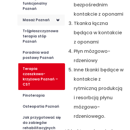
funkcjonalny
bezpośrednim
Poznań
kontakcie z oponami
Masaż Poznań
<
Tkanka łączna
Trójpłaszczyznowa
będąca w kontakcie
terapia stóp
z oponami
Poznań
Płyn mózgowo-
Poradnia wad
postawy Poznań
rdzeniowy
Terapia
Inne tkanki będące w
czaszkowo-
kontakcie z
krzyżowa Poznań –
CST
rytmiczną produkcją
Pinoterapia
i resorbcją płynu
mózgowo-
Osteopatia Poznań
rdzeniowego.
Jak przygotować się
do zabiegów
rehabilitacyjnych