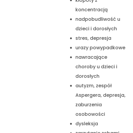
kłopoty z
koncentracją
nadpobudliwość u
dzieci i dorosłych
stres, depresja
urazy powypadkowe
nawracające
choroby u dzieci i
dorosłych
autyzm, zespół
Aspergera, depresja,
zaburzenia
osobowości
dysleksja