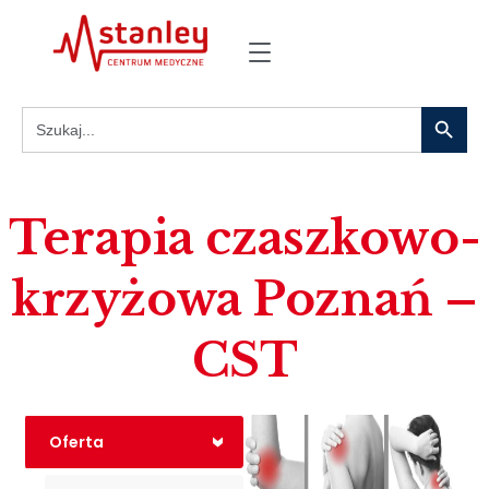
Search
Search
for:
Terapia czaszkowo-
krzyżowa Poznań –
CST
Oferta
<