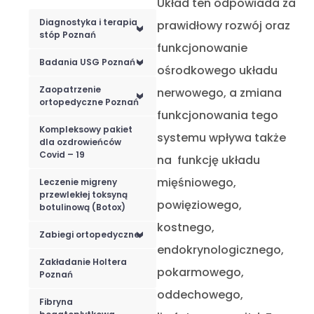
Układ ten odpowiada za
Diagnostyka i terapia
prawidłowy rozwój oraz
<
stóp Poznań
funkcjonowanie
Badania USG Poznań
<
ośrodkowego układu
Zaopatrzenie
nerwowego, a zmiana
<
ortopedyczne Poznań
funkcjonowania tego
Kompleksowy pakiet
systemu wpływa także
dla ozdrowieńców
Covid – 19
na funkcję układu
mięśniowego,
Leczenie migreny
przewlekłej toksyną
powięziowego,
botulinową (Botox)
kostnego,
Zabiegi ortopedyczne
<
endokrynologicznego,
Zakładanie Holtera
pokarmowego,
Poznań
oddechowego,
Fibryna