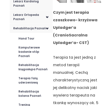
Lekarz Kardiolog
Poznań
Czym jest terapia
Lekarz Ortopeda
<
Poznań
czaszkowo- krzyżowa
Upladger’a
Rehabilitacja Poznań
<
(CranioSacralna
Hand Tour
Upladger’a- CST)
Komputerowe
badanie stóp
Poznań
Terapia ta jest jedną z
metod terapii
Rehabilitacja
kręgosłupa Poznań
manualnej. Cechą
Terapia falą
charakterystyczną jest
uderzeniową
jej delikatny nacisk jaki
Rehabilitacja
wywiera terapeuta na
kolana Poznań
tkankę wynoszący ok. 5
Trening