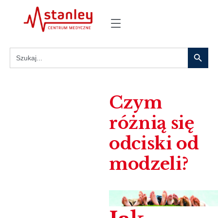
Search
Search
for:
Czym
różnią się
odciski od
modzeli?