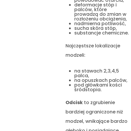
powodować otarcia,
deformacje stóp i
palców, które
prowadzą do zmian w
rozłożeniu obciążenia,
nadmierna potliwość,
sucha skóra stóp,
substancje chemiczne.
Najczęstsze lokalizacje
modzeli:
na stawach 2,3,4,5
palca,
na opuszkach palców,
pod główkami kości
śródstopia.
Odcisk
to zgrubienie
bardziej ograniczone niż
modzel, wnikające bardzo
głęboko i posiadające