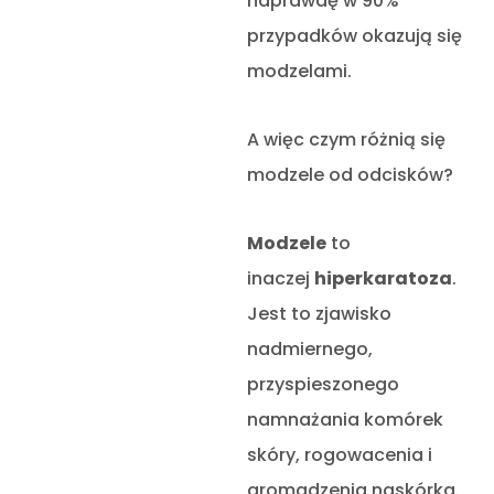
naprawdę w 90%
przypadków okazują się
modzelami.
A więc czym różnią się
modzele od odcisków?
Modzele
to
inaczej
hiperkaratoza
.
Jest to zjawisko
nadmiernego,
przyspieszonego
namnażania komórek
skóry, rogowacenia i
gromadzenia naskórka.