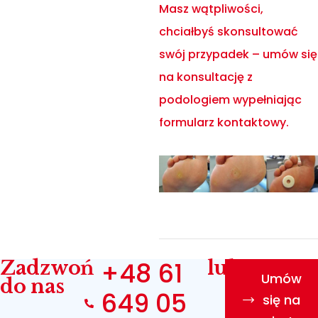
Masz wątpliwości,
chciałbyś skonsultować
swój przypadek – umów się
na konsultację z
podologiem wypełniając
formularz kontaktowy.
Zadzwoń
+48 61
lub
Umów
do nas
649 05
się na