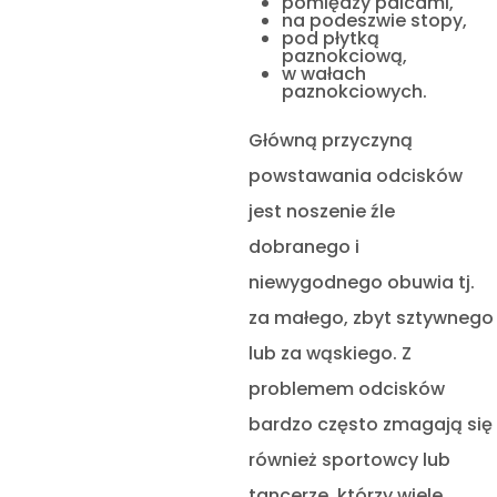
pomiędzy palcami,
na podeszwie stopy,
pod płytką
paznokciową,
w wałach
paznokciowych.
Główną przyczyną
powstawania odcisków
jest noszenie źle
dobranego i
niewygodnego obuwia tj.
za małego, zbyt sztywnego
lub za wąskiego. Z
problemem odcisków
bardzo często zmagają się
również sportowcy lub
tancerze, którzy wiele