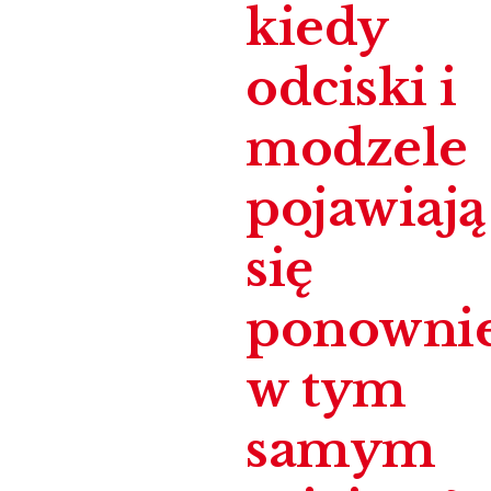
kiedy
odciski i
modzele
pojawiają
się
ponowni
w tym
samym