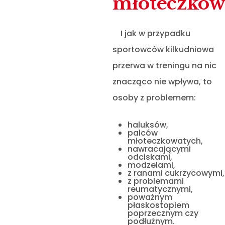
młoteczkow
I jak w przypadku
sportowców kilkudniowa
przerwa w treningu na nic
znacząco nie wpływa, to
osoby z problemem:
haluksów,
palców
młoteczkowatych,
nawracającymi
odciskami,
modzelami,
z ranami cukrzycowymi,
z problemami
reumatycznymi,
poważnym
płaskostopiem
poprzecznym czy
podłużnym.