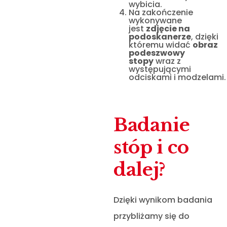
wybicia.
Na zakończenie
wykonywane
jest
zdjęcie na
podoskanerze
, dzięki
któremu widać
obraz
podeszwowy
stopy
wraz z
występującymi
odciskami i modzelami.
Badanie
stóp i co
dalej?
Dzięki wynikom badania
przybliżamy się do