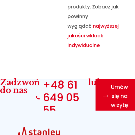
produkty. Zobacz jak
powinny
wyglądać
najwyższej
jakości wkładki
indywidualne
Zadzwoń
+48 61
lub
Umów
do nas
649 05
się na
wizytę
55